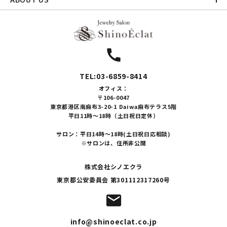
call
TEL:03-6859-8414
オフィス：
〒106-0047
東京都港区南麻布3-20-1 Daiwa麻布テラス5階
平日11時～18時（土日祝日定休）
サロン：平日14時～18時(土日祝日応相談)
※サロンは、住所非公開
株式会社シノエクラ
東京都公安委員会 第301112317260号
mail
info@shinoeclat.co.jp