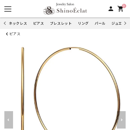
0
person
shopping_cart
ネックレス
ピアス
ブレスレット
リング
パール
ジュエリー
ピアス