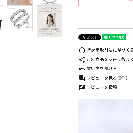
特定商取引法に基づく表
error_outline
この商品を友達に教え
share
買い物を続ける
undo
レビューを見る(0件)
forum
レビューを投稿
rate_review