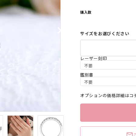
購入数
サイズをお選びください
レーザー刻印
鑑別書
オプションの価格詳細はコ
mail_outline