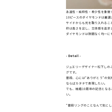
永遠性・純粋性・希少性を象徴す
10ピースのダイヤモンドは厳選
サイドからも光を取り入れるこ
枠は高さを出し、立体感を追求
ダイヤモンドは隙間なく均一に
- Detail -
ジュエリーデザイナー松下しの
グです。
普段、心には“ありがとう”の
ならばカタチで表現したい。
でも、結婚10周年の記念とな
い。
“普段リングのことなんて気にし