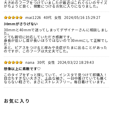
大きめのフープをつけていましたが最近はこれぐらいのサイズ
がちょうど良く、頻繁につけるお気に入りになりました。
mai1226
40代
女性
2024/05/16 15:29:27
30mmがさりげない
30mmと40mmで迷ってしまってデザイナーさんに相談しまし
た。
とても親切に対応していただき感謝です。
身長が低いし首が長いほうではないので30mmにして正解でし
た！
あと、ピアスをつけると痒みや炎症がたまに出ることがあった
のですが、このフープは大丈夫でした。
nana
30代
女性
2024/03/22 18:29:43
想像以上に素敵です♡
このタイプをずっと探していて、インスタで見つけて即購入！
目立ちすぎない大きさ、上品な細さ、一日中着けていても痛く
ならない軽さで、まさにストレスフリー。毎日着けています。
お気に入り