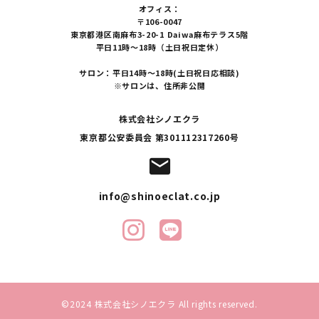
オフィス：
〒106-0047
東京都港区南麻布3-20-1 Daiwa麻布テラス5階
平日11時～18時（土日祝日定休）
サロン：平日14時～18時(土日祝日応相談)
※サロンは、住所非公開
株式会社シノエクラ
東京都公安委員会 第301112317260号
mail
info@shinoeclat.co.jp
©2024 株式会社シノエクラ All rights reserved.