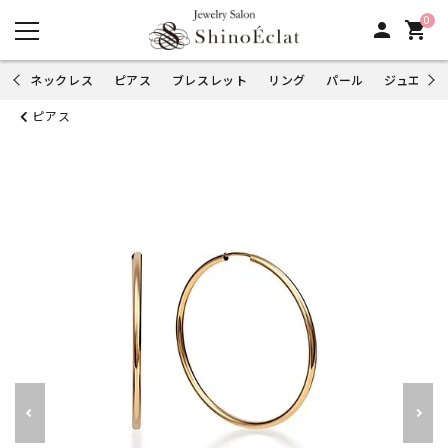
0
person
shopping_cart
ネックレス
ピアス
ブレスレット
リング
パール
ジュエリー
ピアス