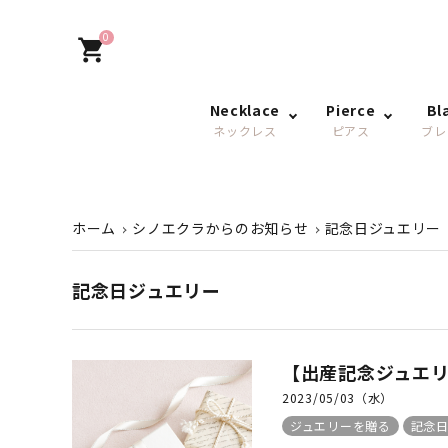
0
shopping_cart
Necklace
Pierce
Bl
ネックレス
ピアス
ブレ
ホーム
シノエクラからのお知らせ
記念日ジュエリー
記念日ジュエリー
【出産記念ジュエ
2023/05/03（水）
ジュエリーを贈る
記念