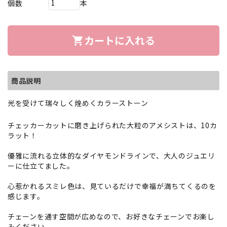
個数
本
カートに入れる
shopping_cart
商品説明
光を受けて瑞々しく煌めくカラーストーン
チェッカーカットに磨き上げられた大粒のアメシストは、10カ
ラット！
優雅に流れる立体的なダイヤモンドラインで、大人のジュエリ
ーに仕立てました。
心惹かれるスミレ色は、見ているだけで幸福が満ちてくるのを
感じます。
チェーンを通す空間が広めなので、お好きなチェーンでお楽し
みください。