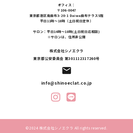
オフィス：
〒106-0047
東京都港区南麻布3-20-1 Daiwa麻布テラス5階
平日11時～18時（土日祝日定休）
サロン：平日14時～18時(土日祝日応相談)
※サロンは、住所非公開
株式会社シノエクラ
東京都公安委員会 第301112317260号
mail
info@shinoeclat.co.jp
©2024 株式会社シノエクラ All rights reserved.