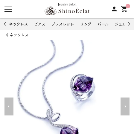
0
person
shopping_cart
ネックレス
ピアス
ブレスレット
リング
パール
ジュエリー
ネックレス