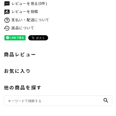
レビューを見る(0件)
textsms
レビューを投稿
rate_review
支払い・配送について
help_outline
返品について
settings_backup_restore
商品レビュー
お気に入り
他の商品を探す
search