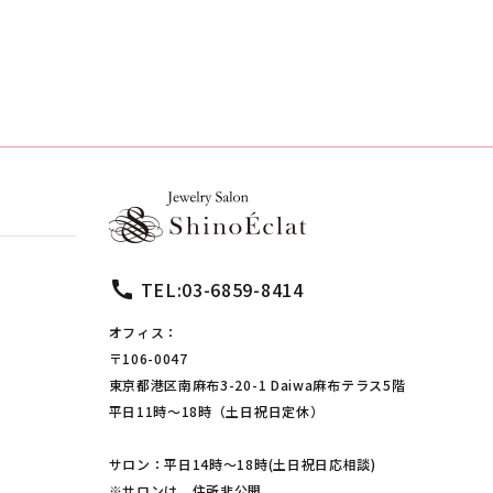
call
TEL:03-6859-8414
オフィス：
〒106-0047
東京都港区南麻布3-20-1 Daiwa麻布テラス5階
平日11時～18時（土日祝日定休）
サロン：平日14時～18時(土日祝日応相談)
※サロンは、住所非公開