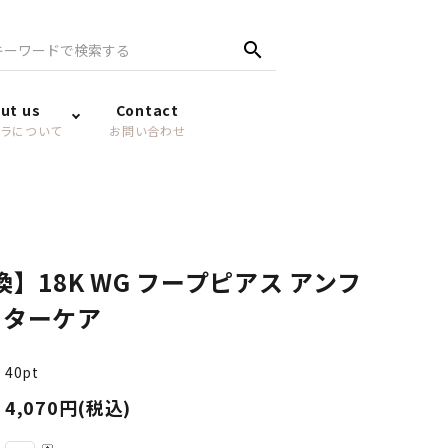
search
ut us
Contact
ラについて
お問い合わせ
】18K WG フープピアス アンフ
フターケア
40pt
4,070円(税込)