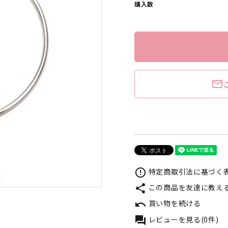
購入数
mail_outline
特定商取引法に基づく表
error_outline
この商品を友達に教え
share
買い物を続ける
undo
レビューを見る(0件)
forum