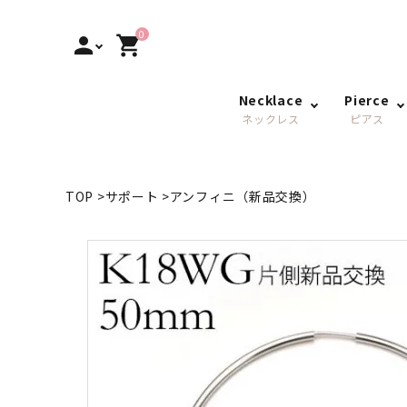
0
person
shopping_cart
Necklace
Pierce
ネックレス
ピアス
TOP
>
サポート
>
アンフィニ（新品交換）