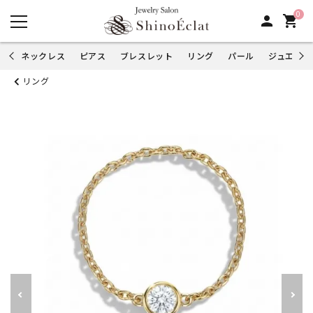
0
person
shopping_cart
ネックレス
ピアス
ブレスレット
リング
パール
ジュエリー
リング