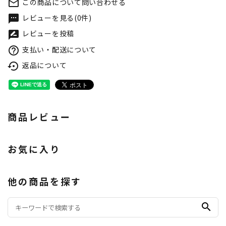
この商品について問い合わせる
mail_outline
レビューを見る(0件)
textsms
レビューを投稿
rate_review
支払い・配送について
help_outline
返品について
settings_backup_restore
商品レビュー
お気に入り
他の商品を探す
search