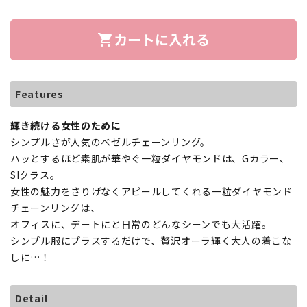
カートに入れる
shopping_cart
Features
輝き続ける女性のために
シンプルさが人気のベゼルチェーンリング。
ハッとするほど素肌が華やぐ一粒ダイヤモンドは、Gカラー、
SIクラス。
女性の魅力をさりげなくアピールしてくれる一粒ダイヤモンド
チェーンリングは、
オフィスに、デートにと日常のどんなシーンでも大活躍。
シンプル服にプラスするだけで、贅沢オーラ輝く大人の着こな
しに…！
Detail