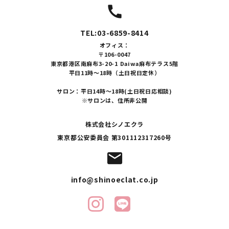
call
TEL:03-6859-8414
オフィス：
〒106-0047
東京都港区南麻布3-20-1 Daiwa麻布テラス5階
平日11時～18時（土日祝日定休）
サロン：平日14時～18時(土日祝日応相談)
※サロンは、住所非公開
株式会社シノエクラ
東京都公安委員会 第301112317260号
mail
info@shinoeclat.co.jp