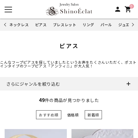
0
person
shopping_cart
ネックレス
ピアス
ブレスレット
リング
パール
ジュエリー
ピアス
こんなフープピアスを探していましたというお声をたくさんいただく、ポスト
インタイプのフープピアス「アンフィニ」が大人気！
さらにジャンルを絞り込む
49
件の商品が見つかりました
おすすめ順
価格順
新着順